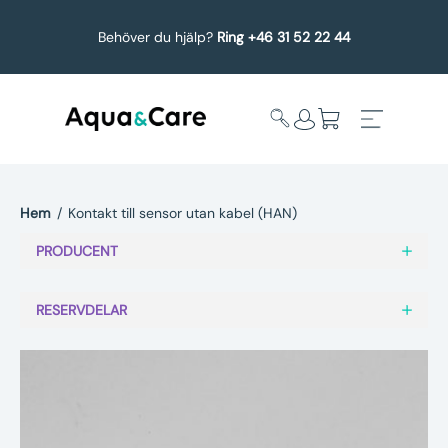
Behöver du hjälp?
Ring +46 31 52 22 44
Hem
/
Kontakt till sensor utan kabel (HAN)
Expandera
Affärsområden
PRODUCENT
undermeny
Köp reservdelar
RESERVDELAR
Service
Uppgradering