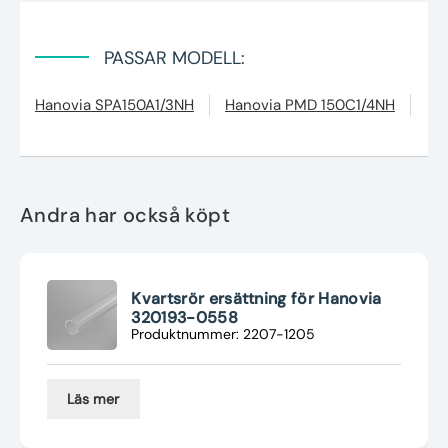
PASSAR MODELL:
Hanovia SPA150A1/3NH
Hanovia PMD 150C1/4NH
Ha
Andra har också köpt
Kvartsrör ersättning för Hanovia
320193-0558
Produktnummer: 2207-1205
Läs mer