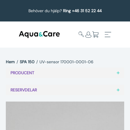
Behöver du hjälp?
Ring +46 31 52 22 44
Hem
/
SPA 150
/
UV-sensor 170001-0001-06
Expandera
Affärsområden
PRODUCENT
undermeny
Köp reservdelar
RESERVDELAR
Service
Uppgradering