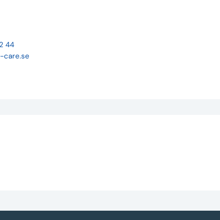
22 44
-care.se