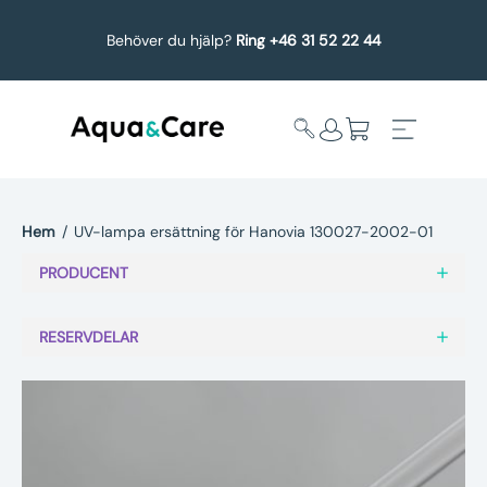
Behöver du hjälp?
Ring +46 31 52 22 44
Hem
/
UV-lampa ersättning för Hanovia 130027-2002-01
Expandera
Affärsområden
PRODUCENT
undermeny
Köp reservdelar
RESERVDELAR
Service
Uppgradering