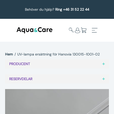
Behöver du hjälp?
Ring +46 31 52 22 44
Hem
/
UV-lampa ersättning för Hanovia 130015-1001-02
Expandera
Affärsområden
PRODUCENT
undermeny
Köp reservdelar
RESERVDELAR
Service
Uppgradering