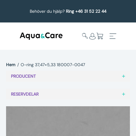
Behöver du hjälp?
Ring +46 31 52 22 44
Hem
/
O-ring 37,47×5,33 180007-0047
Expandera
Affärsområden
PRODUCENT
undermeny
Köp reservdelar
RESERVDELAR
Service
Uppgradering