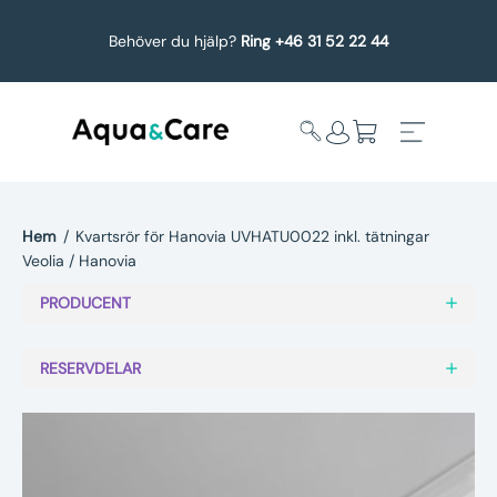
Behöver du hjälp?
Ring +46 31 52 22 44
Hem
/
Kvartsrör för Hanovia UVHATU0022 inkl. tätningar
Veolia / Hanovia
Expandera
Affärsområden
undermeny
PRODUCENT
Köp reservdelar
RESERVDELAR
Service
Uppgradering