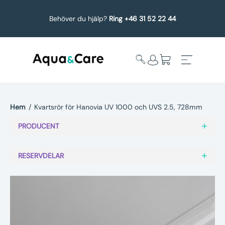
Behöver du hjälp?
Ring +46 31 52 22 44
Hem
/
Kvartsrör för Hanovia UV 1000 och UVS 2.5, 728mm
Expandera
Affärsområden
PRODUCENT
undermeny
Köp reservdelar
RESERVDELAR
Service
Uppgradering