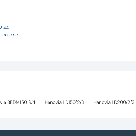
22 44
-care.se
via BBDM150 S/4
Hanovia LD150/2/3
Hanovia LD200/2/3