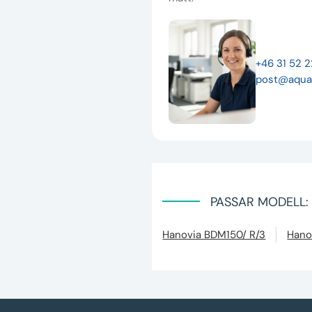
+46 31 52 
post@aqua
PASSAR MODELL:
Hanovia BDM150/ R/3
Hano