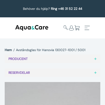
Behöver du hjälp?
Ring +46 31 52 22 44
Hem
/
Avståndsglas för Hanovia 130027-1001 / 5001
Expandera
Affärsområden
PRODUCENT
undermeny
Köp reservdelar
RESERVDELAR
Service
Uppgradering