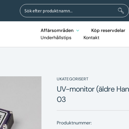
Sök
Sök
efter:
Affärsområden
Köp reservdelar
Underhållstips
Kontakt
UKATEGORISERT
UV-monitor (äldre Ha
03
Produktnummer: