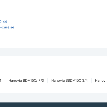
22 44
-care.se
1
Hanovia BDM150/ R/3
Hanovia BBDM150 S/4
Hanovi