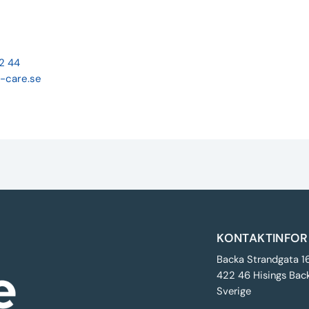
22 44
-care.se
KONTAKTINFOR
Backa Strandgata 1
422 46 Hisings Bac
Sverige