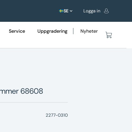
Logga in
SE
Service
Uppgradering
Nyheter
lnummer 68608
2277-0310