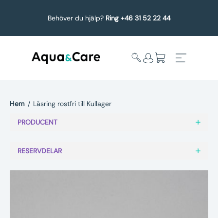
Behöver du hjälp?
Ring +46 31 52 22 44
Hem
/
Låsring rostfri till Kullager
Expandera
Affärsområden
PRODUCENT
undermeny
Köp reservdelar
RESERVDELAR
Service
Uppgradering