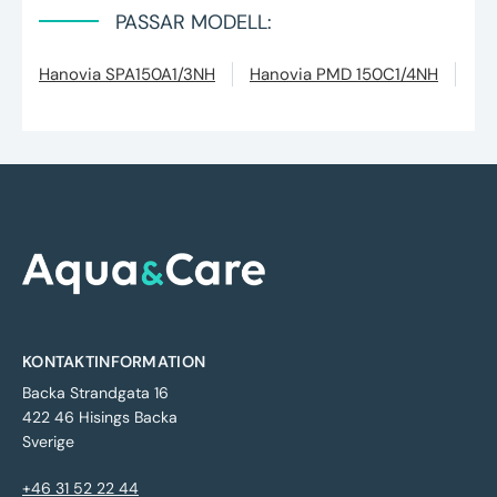
PASSAR MODELL:
Hanovia SPA150A1/3NH
Hanovia PMD 150C1/4NH
Ha
KONTAKTINFORMATION
Backa Strandgata 16
422 46 Hisings Backa
Sverige
+46 31 52 22 44