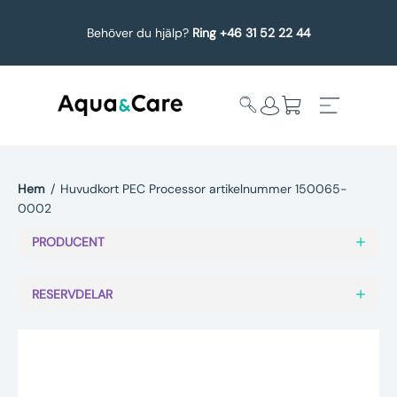
Behöver du hjälp?
Ring +46 31 52 22 44
Hem
/
Huvudkort PEC Processor artikelnummer 150065-
0002
Expandera
Affärsområden
undermeny
PRODUCENT
Köp reservdelar
RESERVDELAR
Service
Uppgradering