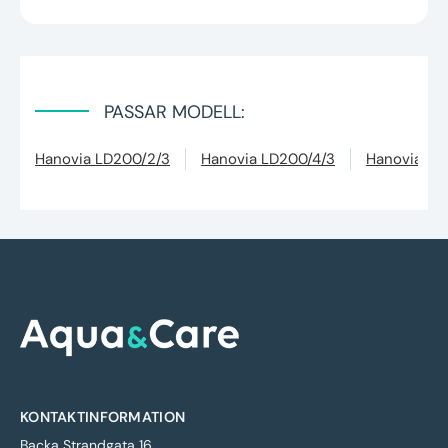
PASSAR MODELL:
Hanovia LD200/2/3
Hanovia LD200/4/3
Hanovia LD
KONTAKTINFORMATION
Backa Strandgata 16