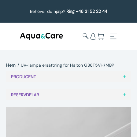
Behöver du hjälp?
Ring +46 31 52 22 44
Hem
/
UV-lampa ersättning för Halton G36T5VH/MBP
Expandera
Affärsområden
PRODUCENT
undermeny
Köp reservdelar
RESERVDELAR
Service
Uppgradering