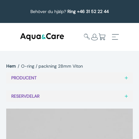
Behöver du hjälp?
Ring +46 31 52 22 44
Hem
/
O-ring / packning 28mm Viton
Expandera
Affärsområden
PRODUCENT
undermeny
Köp reservdelar
RESERVDELAR
Service
Uppgradering