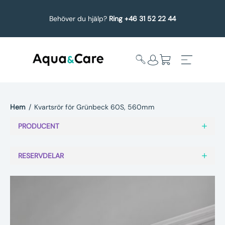
Behöver du hjälp?
Ring +46 31 52 22 44
Hem
/
Kvartsrör för Grünbeck 60S, 560mm
Expandera
Affärsområden
PRODUCENT
undermeny
Köp reservdelar
RESERVDELAR
Service
Uppgradering