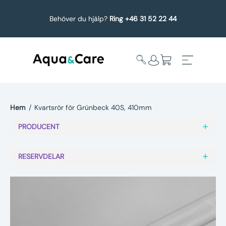
Behöver du hjälp?
Ring +46 31 52 22 44
Hem
/
Kvartsrör för Grünbeck 40S, 410mm
Expandera
Affärsområden
PRODUCENT
undermeny
Köp reservdelar
RESERVDELAR
Service
Uppgradering