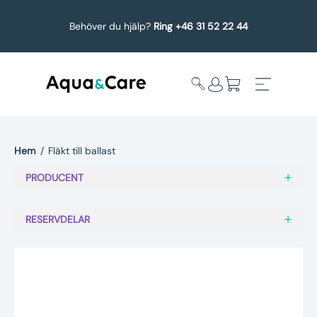
Behöver du hjälp?
Ring +46 31 52 22 44
Hem
/
Fläkt till ballast
Expandera
Affärsområden
PRODUCENT
undermeny
Köp reservdelar
RESERVDELAR
Service
Uppgradering