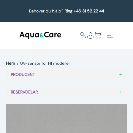
Behöver du hjälp?
Ring +46 31 52 22 44
Hem
/
UV-sensor för HI modeller
Expandera
Affärsområden
PRODUCENT
undermeny
Köp reservdelar
RESERVDELAR
Service
Uppgradering