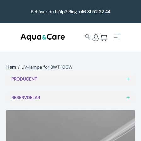
Behöver du hjälp?
Ring +46 31 52 22 44
Hem
/
UV-lampa för BWT 100W
Expandera
Affärsområden
PRODUCENT
undermeny
Köp reservdelar
RESERVDELAR
Service
Uppgradering