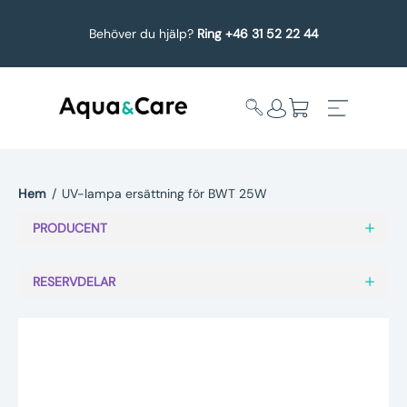
Behöver du hjälp?
Ring +46 31 52 22 44
Hem
/
UV-lampa ersättning för BWT 25W
Expandera
Affärsområden
PRODUCENT
undermeny
Köp reservdelar
RESERVDELAR
Service
Uppgradering