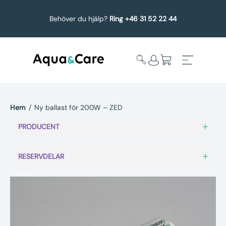
Behöver du hjälp?
Ring +46 31 52 22 44
Hem
/
Ny ballast för 200W – ZED
Expandera
Affärsområden
PRODUCENT
undermeny
Köp reservdelar
RESERVDELAR
Service
Uppgradering