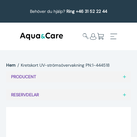
Behöver du hjälp?
Ring +46 31 52 22 44
Hem
/
Kretskort UV-strömsövervakning PN:1-444518
Expandera
Affärsområden
PRODUCENT
undermeny
Köp reservdelar
RESERVDELAR
Service
Uppgradering