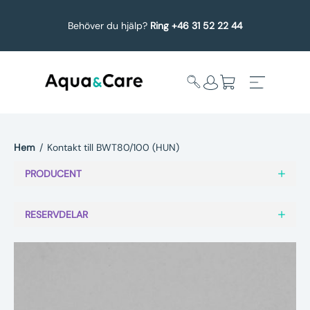
Behöver du hjälp?
Ring +46 31 52 22 44
Hem
/
Kontakt till BWT80/100 (HUN)
Expandera
Affärsområden
PRODUCENT
undermeny
Köp reservdelar
RESERVDELAR
Service
Uppgradering