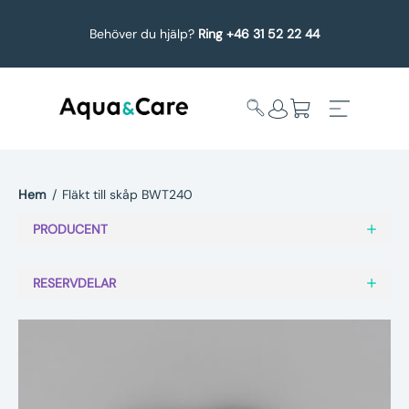
Behöver du hjälp?
Ring +46 31 52 22 44
Hem
/
Fläkt till skåp BWT240
Expandera
Affärsområden
PRODUCENT
undermeny
Köp reservdelar
RESERVDELAR
Service
Uppgradering