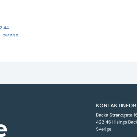
22 44
-care.se
KONTAKTINFOR
Backa Strandgata 1
422 46 Hisings Bac
Sverige