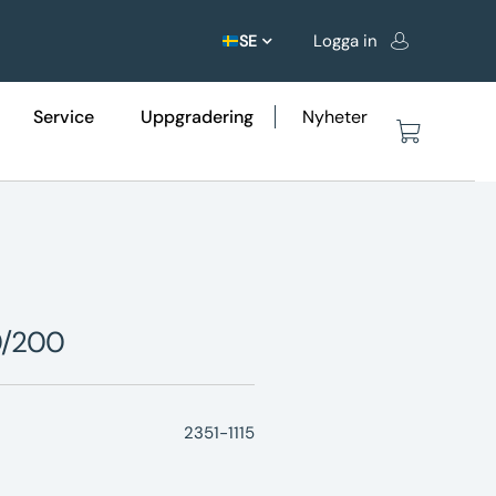
Logga in
SE
Service
Uppgradering
Nyheter
00/200
2351-1115