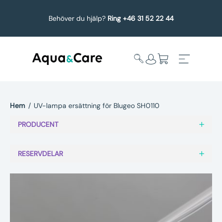
Behöver du hjälp?
Ring +46 31 52 22 44
Hem
/
UV-lampa ersättning för Blugeo SH0110
Expandera
Affärsområden
PRODUCENT
undermeny
Köp reservdelar
RESERVDELAR
Service
Uppgradering