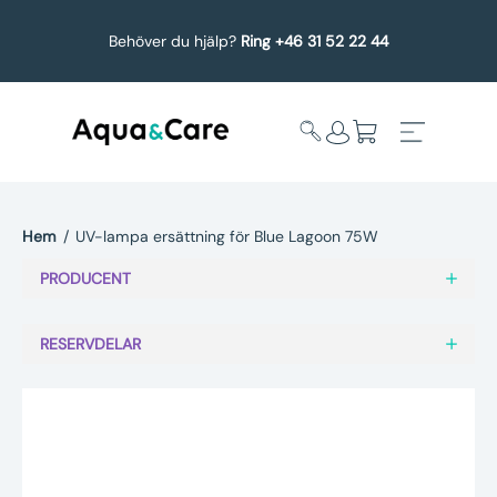
Behöver du hjälp?
Ring +46 31 52 22 44
Hem
/
UV-lampa ersättning för Blue Lagoon 75W
Expandera
Affärsområden
PRODUCENT
undermeny
Köp reservdelar
RESERVDELAR
Service
Uppgradering