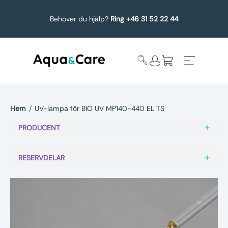
Behöver du hjälp?
Ring +46 31 52 22 44
Hem
/
UV-lampa för BIO UV MP140-440 EL TS
Expandera
Affärsområden
PRODUCENT
undermeny
Köp reservdelar
RESERVDELAR
Service
Uppgradering