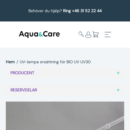
Behöver du hjälp?
Ring +46 31 52 22 44
Hem
/
UV-lampa ersättning för BIO UV UV30
Expandera
Affärsområden
PRODUCENT
undermeny
Köp reservdelar
RESERVDELAR
Service
Uppgradering