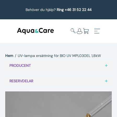
Behöver du hjälp?
Ring +46 31 52 22 44
Hem
/
UV-lampa ersättning för BIO UV MPL030EL 1,8kW
Expandera
Affärsområden
PRODUCENT
undermeny
Köp reservdelar
RESERVDELAR
Service
Uppgradering