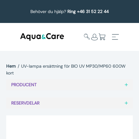
Behöver du hjälp?
Ring +46 31 52 22 44
Hem
/
UV-lampa ersättning för BIO UV MP30/MP60 600W
kort
Expandera
Affärsområden
undermeny
PRODUCENT
Köp reservdelar
RESERVDELAR
Service
Uppgradering