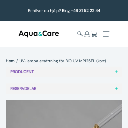
Behöver du hjälp?
Ring +46 31 52 22 44
Hem
/
UV-lampa ersättning för BIO UV MP125EL (kort)
Expandera
Affärsområden
PRODUCENT
undermeny
Köp reservdelar
RESERVDELAR
Service
Uppgradering