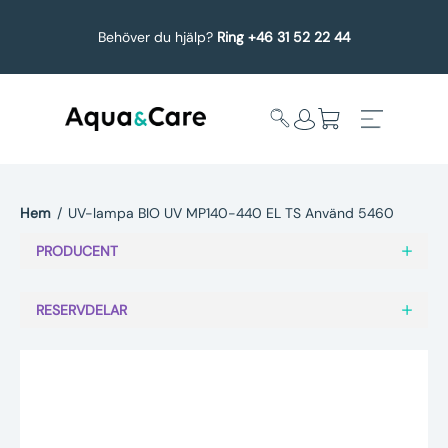
Behöver du hjälp?
Ring +46 31 52 22 44
Hem
/
UV-lampa BIO UV MP140-440 EL TS Använd 5460
Expandera
Affärsområden
PRODUCENT
undermeny
Köp reservdelar
RESERVDELAR
Service
Uppgradering