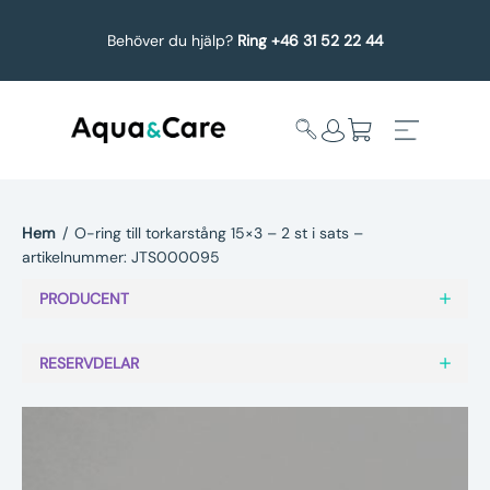
Behöver du hjälp?
Ring +46 31 52 22 44
Hem
/
O-ring till torkarstång 15×3 – 2 st i sats –
artikelnummer: JTS000095
Expandera
Affärsområden
undermeny
PRODUCENT
Köp reservdelar
RESERVDELAR
Service
Uppgradering