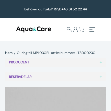
Behöver du hjälp?
Ring +46 31 52 22 44
Hem
/
O-ring till MPL030EL artikelnummer: JTS000230
Expandera
Affärsområden
PRODUCENT
undermeny
Köp reservdelar
RESERVDELAR
Service
Uppgradering