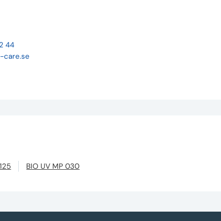
22 44
-care.se
125
BIO UV MP 030