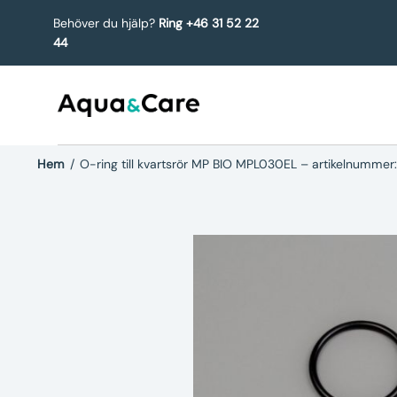
Behöver du hjälp?
Ring +46 31 52 22
44
Hem
/
O-ring till kvartsrör MP BIO MPL030EL – artikelnumm