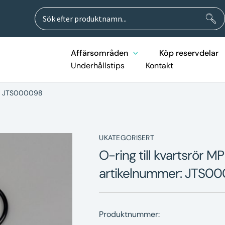
Sök
Sök
efter:
Affärsområden
Köp reservdelar
Underhållstips
Kontakt
er: JTS000098
UKATEGORISERT
O-ring till kvartsrör 
artikelnummer: JTS0
Produktnummer: