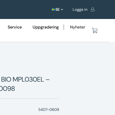
Logga in
SE
Service
Uppgradering
Nyheter
MP BIO MPL030EL –
00098
5407-0609