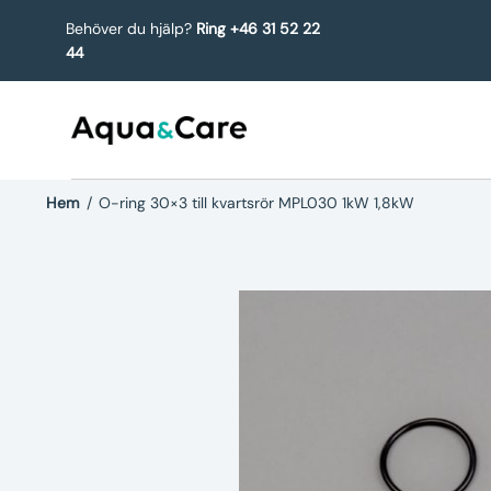
Behöver du hjälp?
Ring +46 31 52 22
44
Hem
/
O-ring 30×3 till kvartsrör MPL030 1kW 1,8kW