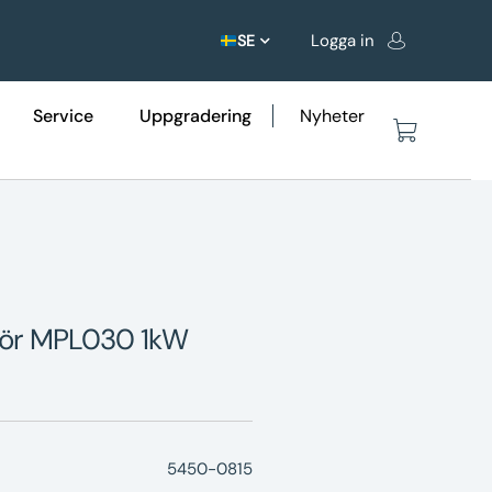
Logga in
SE
Service
Uppgradering
Nyheter
tsrör MPL030 1kW
5450-0815