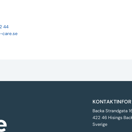
22 44
-care.se
KONTAKTINFOR
Backa Strandgata 1
422 46 Hisings Bac
Sverige