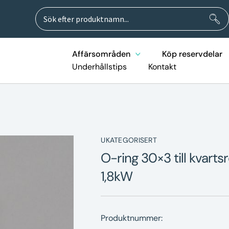
Sök
Sök
efter:
Affärsområden
Köp reservdelar
Underhållstips
Kontakt
UKATEGORISERT
O-ring 30×3 till kvar
1,8kW
Produktnummer: