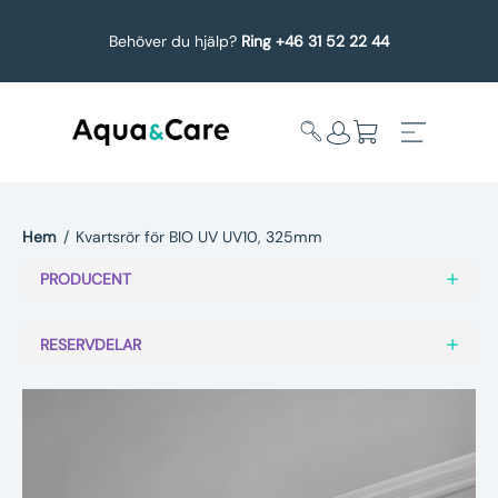
Behöver du hjälp?
Ring +46 31 52 22 44
Hem
/
Kvartsrör för BIO UV UV10, 325mm
Expandera
Affärsområden
PRODUCENT
undermeny
Köp reservdelar
RESERVDELAR
Service
Uppgradering