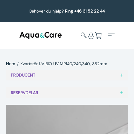
Behöver du hjälp?
Ring +46 31 52 22 44
Hem
/
Kvartsrör för BIO UV MP140/240/340, 382mm
Expandera
Affärsområden
PRODUCENT
undermeny
Köp reservdelar
RESERVDELAR
Service
Uppgradering