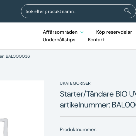
Sök
Sök
efter:
Affärsområden
Köp reservdelar
Underhållstips
Kontakt
mer: BAL000036
UKATEGORISERT
Starter/Tändare BIO
artikelnummer: BAL0
Produktnummer: