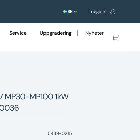
Logga in
SE
Service
Uppgradering
Nyheter
 UV MP30-MP100 1kW
00036
5439-0215