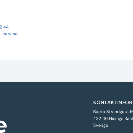
22 44
-care.se
KONTAKTINFOR
Backa Strandgata 1
422 46 Hisings Bac
Sverige