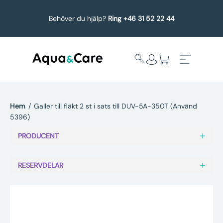
Behöver du hjälp?
Ring +46 31 52 22 44
Hem
/
Galler till fläkt 2 st i sats till DUV-5A-350T (Använd
5396)
Expandera
Affärsområden
undermeny
PRODUCENT
Köp reservdelar
RESERVDELAR
Service
Uppgradering