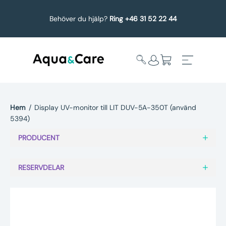
Behöver du hjälp?
Ring +46 31 52 22 44
Hem
/
Display UV-monitor till LIT DUV-5A-350T (använd
5394)
Expandera
Affärsområden
undermeny
PRODUCENT
Köp reservdelar
RESERVDELAR
Service
Uppgradering