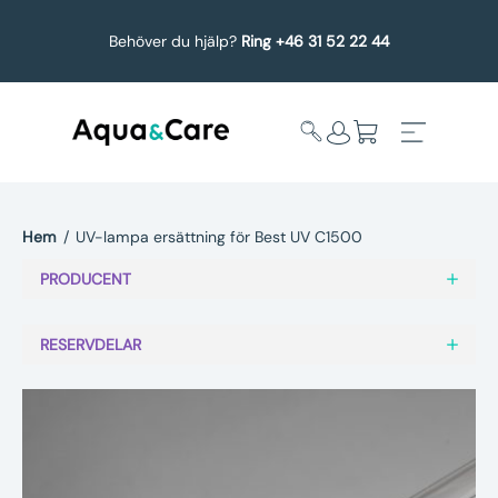
Behöver du hjälp?
Ring +46 31 52 22 44
Hem
/
UV-lampa ersättning för Best UV C1500
Expandera
Affärsområden
PRODUCENT
undermeny
Köp reservdelar
RESERVDELAR
Service
Uppgradering