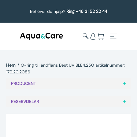
Behöver du hjälp?
Ring +46 31 52 22 44
Hem
/
O-ring till ändfläns Best UV BLE4.250 artikelnummer:
170.20.2086
Expandera
Affärsområden
undermeny
PRODUCENT
Köp reservdelar
RESERVDELAR
Service
Uppgradering