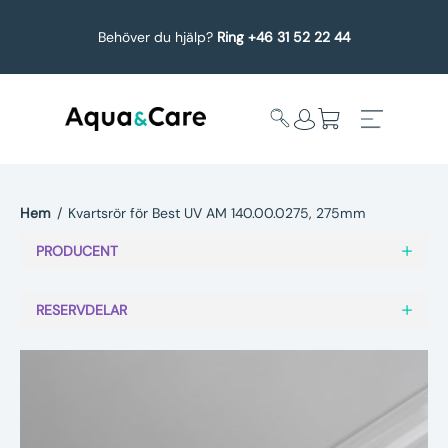
Behöver du hjälp?
Ring +46 31 52 22 44
Hem
/
Kvartsrör för Best UV AM 140.00.0275, 275mm
Expandera
Affärsområden
PRODUCENT
undermeny
Köp reservdelar
RESERVDELAR
Service
Uppgradering