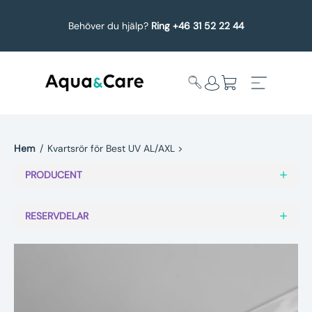
Behöver du hjälp?
Ring +46 31 52 22 44
Hem
/
Kvartsrör för Best UV AL/AXL >
Expandera
Affärsområden
PRODUCENT
undermeny
Köp reservdelar
RESERVDELAR
Service
Uppgradering