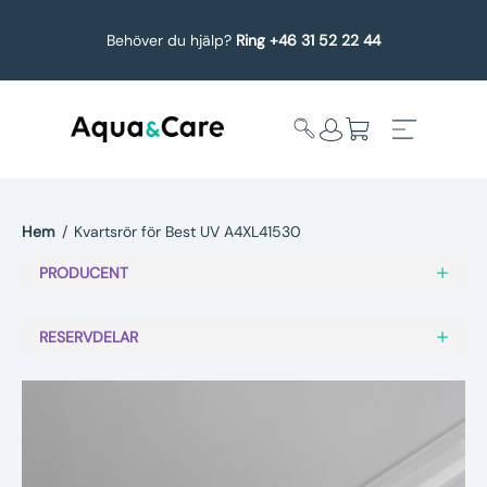
Behöver du hjälp?
Ring +46 31 52 22 44
Hem
/
Kvartsrör för Best UV A4XL41530
Expandera
Affärsområden
PRODUCENT
undermeny
Köp reservdelar
RESERVDELAR
Service
Uppgradering