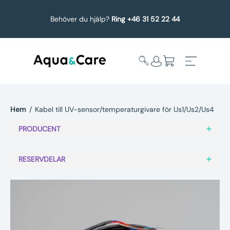
Behöver du hjälp?
Ring +46 31 52 22 44
Hem
/
Kabel till UV-sensor/temperaturgivare för Us1/Us2/Us4
Expandera
Affärsområden
PRODUCENT
undermeny
Köp reservdelar
RESERVDELAR
Service
Uppgradering